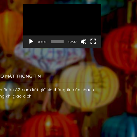
Trình
chơi
Video
00:00
03:37
O MẬT THÔNG TIN
n Buôn AZ cam kết giữ kín thông tin của khách
ng khi giao dịch