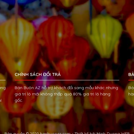
CHÍNH SÁCH ĐỔI TRẢ
BẢ
ùng
Bán Buôn AZ hỗ trợ khách đổi sang mẫu khác nhưng
Bá
giá trị lô mới không thấp quá 80% giá trị lô hàng
hà
í
gốc.
Bản quyền © 2020 banbuonaz.com - Thiết kế bởi
Minh Duong WEB