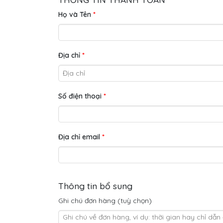
Họ và Tên
*
Địa chỉ
*
Số điện thoại
*
Địa chỉ email
*
Thông tin bổ sung
Ghi chú đơn hàng
(tuỳ chọn)