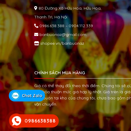
80 Đường Xã Hữu Hòa, Hữu Hòa,
Thanh Trì, Hà Nội
0986.638.388 – 0904.112.339
banbuonaz@gmail.com
shopee.vn/banbuonaz
CHÍNH SÁCH MUA HÀNG
Giá có thể thay đổi theo thời điểm. Chúng tôi sẽ c
KH thỏa thuận mức giá hợp lý nhất. Giá trên là giá
Chat Zalo
bán buôn tại kho của chúng tôi, chưa bao gồm ph
vận chuyển.
0986638388