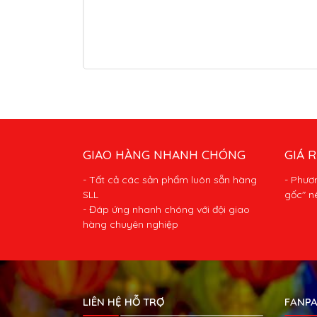
GIAO HÀNG NHANH CHÓNG
GIÁ R
- Tất cả các sản phẩm luôn sẵn hàng
- Phươ
SLL
gốc" n
- Đáp ứng nhanh chóng với đội giao
hàng chuyên nghiệp
LIÊN HỆ HỖ TRỢ
FANPA