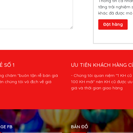
Thông tin cá nhâ
tăng trải nghiệm 
khác đã được mô
Đặt hàng
Ẻ SỐ 1
ƯU TIÊN KHÁCH HÀNG C
ng châm "buôn tận rễ bán giá
- Chúng tôi quan niệm "1 KH cũ
ên chúng tôi vô địch về giá
100 KH mới" nên KH cũ được ưu 
giá và thời gian giao hàng
GE FB
BẢN ĐỒ