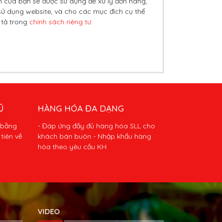
n của bạn sẽ được sử dụng để xử lý đơn hàng,
sử dụng website, và cho các mục đích cụ thể
 tả trong
chính sách riêng tư
.
Ũ
HÀNG HÓA ĐA DẠNG
 bằng
- Đáp ứng đầy đủ hàng hóa SLL cho
tiên về
khách bán buôn - Nhập khẩu hàng
hóa theo yêu cầu KH
VIDEO