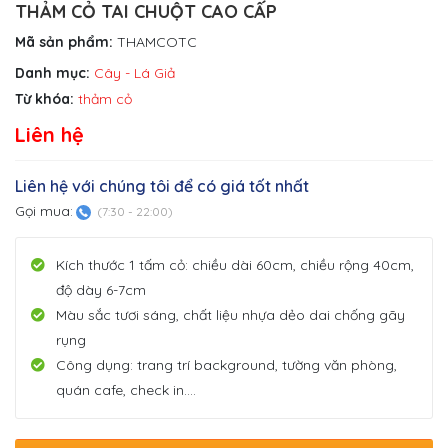
THẢM CỎ TAI CHUỘT CAO CẤP
Mã sản phẩm:
THAMCOTC
Danh mục:
Cây - Lá Giả
Từ khóa:
thảm cỏ
Liên hệ
Liên hệ với chúng tôi để có giá tốt nhất
Gọi mua:
(7:30 - 22:00)
Kích thước 1 tấm cỏ: chiều dài 60cm, chiều rộng 40cm,
độ dày 6-7cm
Màu sắc tươi sáng, chất liệu nhựa dẻo dai chống gãy
rụng
Công dụng: trang trí background, tường văn phòng,
quán cafe, check in….