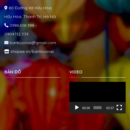
80 Đường Xã Hữu Hòa,
Hữu Hòa, Thanh Trì, Hà Nội
0986.638.388 –
0904.112.339
banbuonaz@gmail.com
shopee.vn/banbuonaz
BẢN ĐỒ
VIDEO
Trình
chơi
Video
00:00
03:37