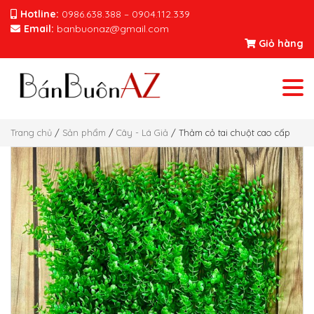
Hotline:
0986.638.388 – 0904.112.339
Email:
banbuonaz@gmail.com
Giỏ hàng
Trang chủ
/
Sản phẩm
/
Cây - Lá Giả
/ Thảm cỏ tai chuột cao cấp