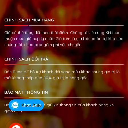
CHÍNH SÁCH MUA HÀNG
Giá có thể thay đổi theo thời điểm. Chúng tôi sẽ cùng KH thỏa
thuận mức giá hợp lý nhất. Giá trên là giá bán buôn tại kho của
chúng tôi, chưa bao gồm phí vận chuyển.
CHÍNH SÁCH ĐỔI TRẢ
Bán Buôn AZ hỗ trợ khách đổi sang mẫu khác nhưng giá trị lô
mới không thấp quá 80% giá trị lô hàng gốc.
BẢO MẬT THÔNG TIN
Bán Buôn AZ cam kết giữ kín thông tin của khách hàng khi
Chat Zalo
giao dịch