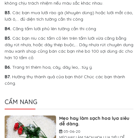
không chịu trách nhiệm nếu màu sắc khác nhau.
B3.
Các bạn mua lưới rào gà (khuyên dùng) hoặc lưới mắt cáo,
lưới ô,… đủ diện tích tường cần thi công
B4.
Căng tấm lưới phủ lên tường cần thi công
B5.
Các bạn níu các tấm cỏ lên trên tấm lưới vừa căng bằng
dây rút nhựa, hoặc dây thép buộc,… Dây nhựa rút chuyên dụng
màu xanh shop cũng bán các bạn nhé bó 100 sợi dùng dc cho
hơn 10 tấm cỏ.
B6.
Trang trí thêm hoa, cây, dây leo,…tùy ý.
B7.
Hường thụ thành quả của bạn thôi! Chúc các bạn thành
công.
CẨM NANG
Mẹo hay làm sạch hoa lụa siêu
dễ dàng.
05-06-20
MẸO HAY LÀM SẠCH HOA LỤA SIÊU DỄ