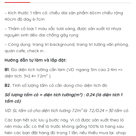
– Kích thước 1 tấm cỏ: chiều dài sản phẩm 60cm chiều rộng
40cm độ dày 6-7cm
– Thảm cỏ loại 1 màu sắc tươi sáng, được sản xuất từ nhựa
nguyên sinh dẻo dai chống gãy rụng
– Công dụng: trang trí background, trang trí tường văn phòng,
quán cafe, check in….
Hướng dẫn tự làm và lắp đặt:
B1.
Đo diện tích tường cần làm (VD: ngang 3m cao 2.4m =>
diện tích: 3×2.4= 7.2m² )
B2.
Tính số lượng tấm cỏ cần dùng cho diện tích đó:
Số lượng tấm cỏ = diện tích tường(m²) : 0.24 (là diện tích 1
tấm cỏ)
VD: SL tấm cỏ cho diện tích tường 7.2m² là: 7.2/0.24 = 30 tấm cỏ.
Các bạn hết sức lưu ý bước này. Vì cỏ được sản xuất theo lô
nên màu sắc có thể lô trước không giống 100% lô hàng sau.
Nên các bạn đặt hàng đủ trong 1 lần, nếu thiếu mua lại
shop