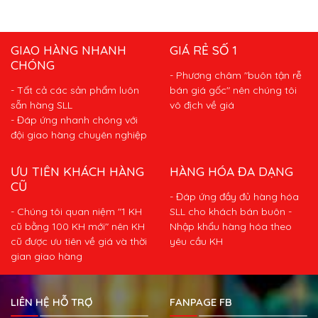
GIAO HÀNG NHANH
GIÁ RẺ SỐ 1
CHÓNG
- Phương châm "buôn tận rễ
- Tất cả các sản phẩm luôn
bán giá gốc" nên chúng tôi
sẵn hàng SLL
vô địch về giá
- Đáp ứng nhanh chóng với
đội giao hàng chuyên nghiệp
ƯU TIÊN KHÁCH HÀNG
HÀNG HÓA ĐA DẠNG
CŨ
- Đáp ứng đầy đủ hàng hóa
- Chúng tôi quan niệm "1 KH
SLL cho khách bán buôn -
cũ bằng 100 KH mới" nên KH
Nhập khẩu hàng hóa theo
cũ được ưu tiên về giá và thời
yêu cầu KH
gian giao hàng
LIÊN HỆ HỖ TRỢ
FANPAGE FB