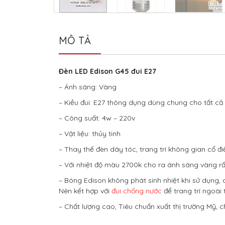
MÔ TẢ
Đèn LED Edison G45 đui E27
– Ánh sáng: Vàng
– Kiều đui: E27 thông dụng dùng chung cho tất cả 
– Công suất: 4w – 220v
– Vật liệu: thủy tinh
– Thay thế đèn dây tóc, trang trí không gian cổ đ
– Với nhiệt độ màu 2700k cho ra ánh sáng vàng rấ
– Bóng Edison không phát sinh nhiệt khi sử dụng, 
Nên kết hợp với
đui chống nước
để trang trí ngoài 
– Chất lượng cao, Tiêu chuẩn xuất thị trường Mỹ, c