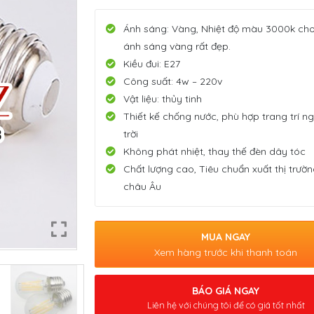
Ánh sáng: Vàng, Nhiệt độ màu 3000k cho
ánh sáng vàng rất đẹp.
Kiều đui: E27
Công suất: 4w – 220v
Vật liệu: thủy tinh
Thiết kế chống nước, phù hợp trang trí n
trời
Không phát nhiệt, thay thế đèn dây tóc
Chất lượng cao, Tiêu chuẩn xuất thị trườ
châu Âu
MUA NGAY
Xem hàng trước khi thanh toán
BÁO GIÁ NGAY
Liên hệ với chúng tôi để có giá tốt nhất