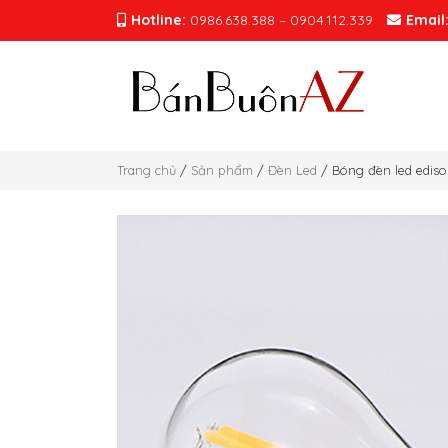
Hotline:
0986.638.388 – 0904.112.339
Email
Trang chủ
/
Sản phẩm
/
Đèn Led
/ Bóng đèn led edis