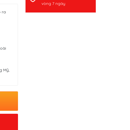
vòng 7 ngày
 ra
goài
ng Mỹ,