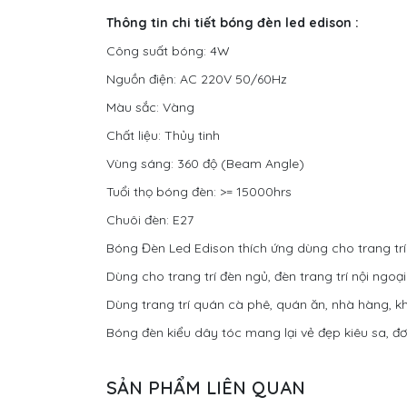
Thông tin chi tiết bóng đèn led edison :
Công suất bóng: 4W
Nguồn điện: AC 220V 50/60Hz
Màu sắc: Vàng
Chất liệu: Thủy tinh
Vùng sáng: 360 độ (Beam Angle)
Tuổi thọ bóng đèn: >= 15000hrs
Chuôi đèn: E27
Bóng Đèn Led Edison thích ứng dùng cho trang trí 
Dùng cho trang trí đèn ngủ, đèn trang trí nội ngoại
Dùng trang trí quán cà phê, quán ăn, nhà hàng, k
Bóng đèn kiểu dây tóc mang lại vẻ đẹp kiêu sa, 
SẢN PHẨM LIÊN QUAN