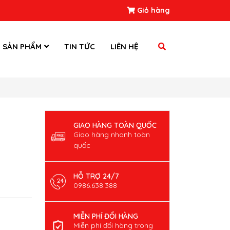
Giỏ hàng
SẢN PHẨM
TIN TỨC
LIÊN HỆ
GIAO HÀNG TOÀN QUỐC
Giao hàng nhanh toàn
quốc
HỖ TRỢ 24/7
0986.638.388
MIỄN PHÍ ĐỔI HÀNG
Miễn phí đổi hàng trong