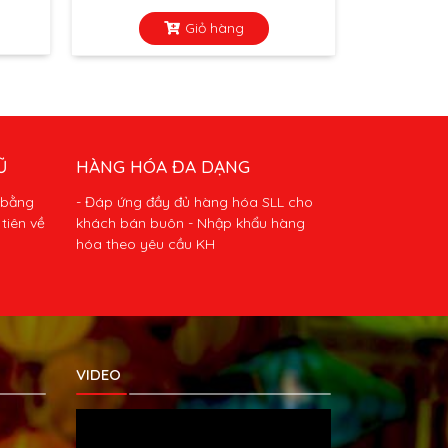
Giỏ hàng
Ũ
HÀNG HÓA ĐA DẠNG
 bằng
- Đáp ứng đầy đủ hàng hóa SLL cho
tiên về
khách bán buôn - Nhập khẩu hàng
hóa theo yêu cầu KH
VIDEO
Trình
chơi