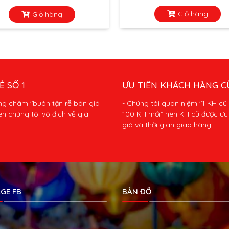
Giỏ hàng
Giỏ hàng
Ẻ SỐ 1
ƯU TIÊN KHÁCH HÀNG C
ng châm "buôn tận rễ bán giá
- Chúng tôi quan niệm "1 KH cũ
ên chúng tôi vô địch về giá
100 KH mới" nên KH cũ được ưu 
giá và thời gian giao hàng
GE FB
BẢN ĐỒ