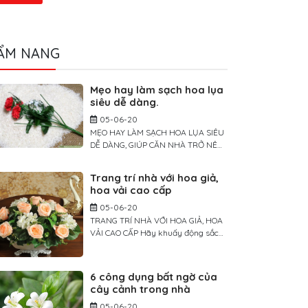
ẨM NANG
Mẹo hay làm sạch hoa lụa
siêu dễ dàng.
05-06-20
MẸO HAY LÀM SẠCH HOA LỤA SIÊU
DỄ DÀNG, GIÚP CĂN NHÀ TRỞ NÊN
TƯƠI MỚI TRONG TÍCH TẮC Giống
như các loại đồ trang trí khác, theo
Trang trí nhà với hoa giả,
thời gian, hoa lụa cũng cần được lau
hoa vải cao cấp
chùi để trông luôn sống động và tươi
mới. Để làm sạch sâu, bạn có thể
05-06-20
rửa hoa bằng nước hoặc […]
TRANG TRÍ NHÀ VỚI HOA GIẢ, HOA
VẢI CAO CẤP Hãy khuấy động sắc
màu cho không gian sống nhà bạn
bằng những cánh hoa yêu kiều.
Trang trí không gian sống nhà mình
6 công dụng bất ngờ của
với nhiều màu sắc hoa yêu kiều
cây cảnh trong nhà
không phải là điều mới mẻ. Tuy
05-06-20
nhiên chúng ta lại rất ngại mua […]