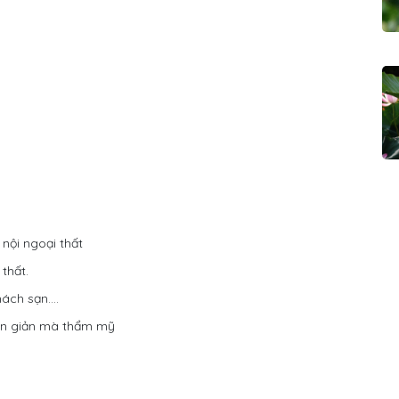
nội ngoại thất
 thất.
hách sạn….
đơn giản mà thẩm mỹ