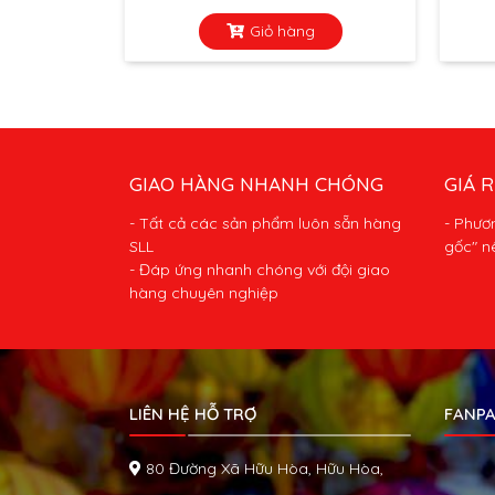
Giỏ hàng
GIAO HÀNG NHANH CHÓNG
GIÁ R
- Tất cả các sản phẩm luôn sẵn hàng
- Phươ
SLL
gốc" n
- Đáp ứng nhanh chóng với đội giao
hàng chuyên nghiệp
LIÊN HỆ HỖ TRỢ
FANPA
80 Đường Xã Hữu Hòa, Hữu Hòa,