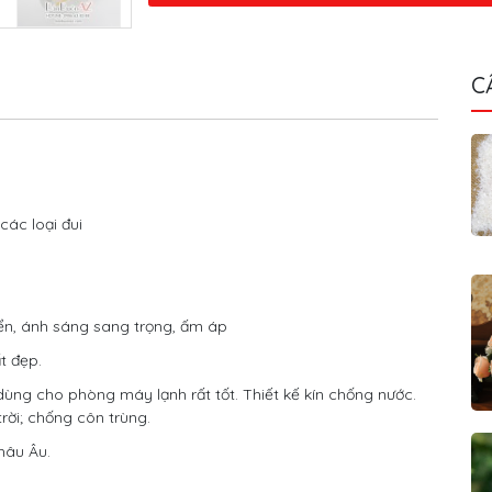
C
các loại đui
iển, ánh sáng sang trọng, ấm áp
t đẹp.
dùng cho phòng máy lạnh rất tốt. Thiết kế kín chống nước.
trời; chống côn trùng.
hâu Âu.