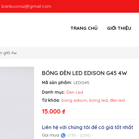
:
banbuonaz@gmail.com
TRANG CHỦ
GIỚI THIỆU
on g45 4w
BÓNG ĐÈN LED EDISON G45 4W
Mã sản phẩm:
LEDG45
Danh mục:
Đèn Led
Từ khóa:
bóng edison
,
bóng led
,
đèn led
15.000
₫
Liên hệ với chúng tôi để có giá tốt nhất
Gọi mua:
(7:30 - 22:00)