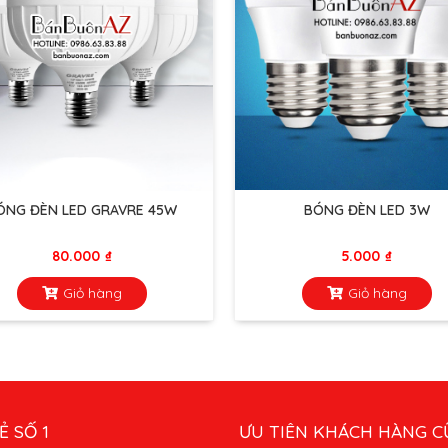
ÓNG ĐÈN LED GRAVRE 45W
BÓNG ĐÈN LED 3W
80.000
₫
5.000
₫
Giỏ hàng
Giỏ hàng
Ẻ SỐ 1
ƯU TIÊN KHÁCH HÀNG C