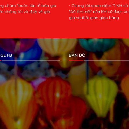
ng châm "buôn tận rễ bán giá
- Chúng tôi quan niệm "1 KH cũ
ên chúng tôi vô địch về giá
100 KH mới" nên KH cũ được ưu 
giá và thời gian giao hàng
GE FB
BẢN ĐỒ