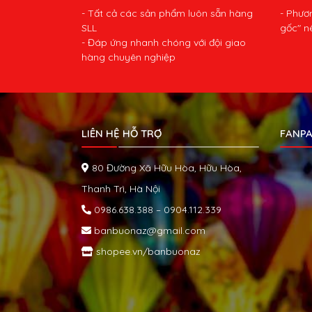
- Tất cả các sản phẩm luôn sẵn hàng
- Phươ
SLL
gốc" n
- Đáp ứng nhanh chóng với đội giao
hàng chuyên nghiệp
LIÊN HỆ HỖ TRỢ
FANPA
80 Đường Xã Hữu Hòa, Hữu Hòa,
Thanh Trì, Hà Nội
0986.638.388 – 0904.112.339
banbuonaz@gmail.com
shopee.vn/banbuonaz