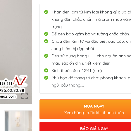
Thân đèn làm từ kim loại không gỉ giúp c
khung đèn chắc chắn; mạ crom màu vàn
trọng.
Đế đèn bao gồm bộ vít tường chắc chắn.
Chóa đèn làm từ vải đặc biệt cao cấp, c
sáng hiển thị đẹp nhất.
Đèn sử dụng bóng LED cho nguồn ánh s
màu sắc ổn định, tiết kiệm điện
Kích thước đèn: 12*41 (cm)
Phù hợp để trang trí cho: phòng khách, 
ngủ, cầu thang,…
MUA NGAY
Xem hàng trước khi thanh toán
BÁO GIÁ NGAY