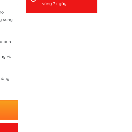
vòng 7 ngày
ho
g sang
ho ánh
áng và
phòng