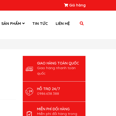
Giỏ hàng
SẢN PHẨM
TIN TỨC
LIÊN HỆ
GIAO HÀNG TOÀN QUỐC
Giao hàng nhanh toàn
quốc
HỖ TRỢ 24/7
0986.638.388
MIỄN PHÍ ĐỔI HÀNG
Miễn phí đổi hàng trong