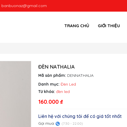
:
banbuonaz@gmail.com
TRANG CHỦ
GIỚI THIỆU
ĐÈN NATHALIA
Mã sản phẩm:
DENNATHALIA
Danh mục:
Đèn Led
Từ khóa:
đèn led
160.000
₫
Liên hệ với chúng tôi để có giá tốt nhất
Gọi mua:
(7:30 - 22:00)