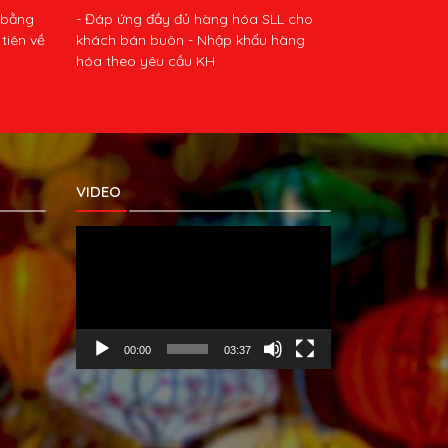
 bằng
- Đáp ứng đầy đủ hàng hóa SLL cho
tiên về
khách bán buôn - Nhập khẩu hàng
hóa theo yêu cầu KH
VIDEO
Trình
chơi
Video
00:00
03:37