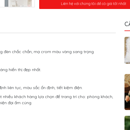
Liên hệ với chúng tôi để có giá tốt nhất
C
ung đèn chắc chắn; mạ crom màu vàng sang trọng.
áng hiển thị đẹp nhất.
h liên tục, màu sắc ổn định, tiết kiệm điện.
ất nhiều khách hàng lựa chọn để trang trí cho: phòng khách,
hiện đại ấm cúng.