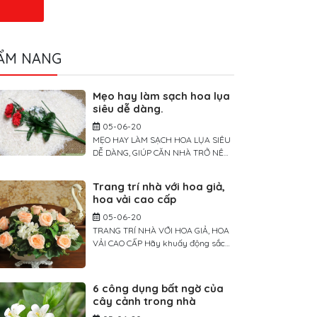
ẨM NANG
Mẹo hay làm sạch hoa lụa
siêu dễ dàng.
05-06-20
MẸO HAY LÀM SẠCH HOA LỤA SIÊU
DỄ DÀNG, GIÚP CĂN NHÀ TRỞ NÊN
TƯƠI MỚI TRONG TÍCH TẮC Giống
như các loại đồ trang trí khác, theo
Trang trí nhà với hoa giả,
thời gian, hoa lụa cũng cần được lau
hoa vải cao cấp
chùi để trông luôn sống động và tươi
mới. Để làm sạch sâu, bạn có thể
05-06-20
rửa hoa bằng nước hoặc […]
TRANG TRÍ NHÀ VỚI HOA GIẢ, HOA
VẢI CAO CẤP Hãy khuấy động sắc
màu cho không gian sống nhà bạn
bằng những cánh hoa yêu kiều.
Trang trí không gian sống nhà mình
6 công dụng bất ngờ của
với nhiều màu sắc hoa yêu kiều
cây cảnh trong nhà
không phải là điều mới mẻ. Tuy