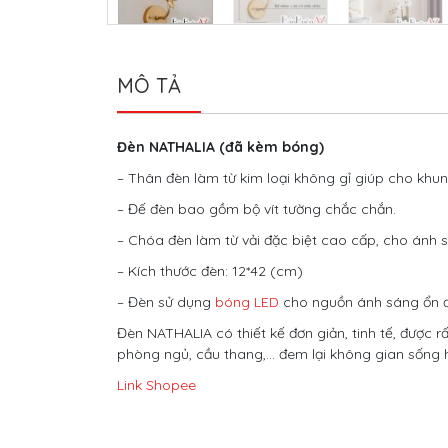
MÔ TẢ
Đèn NATHALIA (đã kèm bóng)
– Thân đèn làm từ kim loại không gỉ giúp cho kh
– Đế đèn bao gồm bộ vít tường chắc chắn.
– Chóa đèn làm từ vải đặc biệt cao cấp, cho ánh s
– Kích thước đèn: 12*42 (cm)
– Đèn sử dụng
bóng LED
cho nguồn ánh sáng ổn địn
Đèn NATHALIA có thiết kế đơn giản, tinh tế, được r
phòng ngủ, cầu thang,… đem lại không gian sống 
Link Shopee