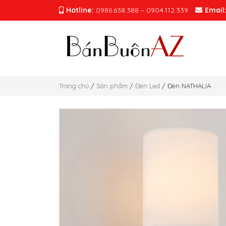
Hotline:
0986.638.388 – 0904.112.339
Email
Trang chủ
/
Sản phẩm
/
Đèn Led
/ Đèn NATHALIA