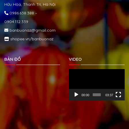
Hữu Hòa, Thanh Trì, Hà Nội
0986.638.388 –
0904.112.339
banbuonaz@gmail.com
shopee.vn/banbuonaz
BẢN ĐỒ
VIDEO
Trình
chơi
Video
00:00
03:37