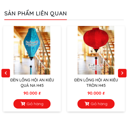
đã sử dụng các loài hoa với ý nghĩa bổ trợ
nguồn khí tốt cho ngôi nhà và gia chủ. Khi
SẢN PHẨM LIÊN QUAN
[…]
ĐÈN LỒNG HỘI AN KIỂU
ĐÈN LỒNG HỘI AN KIỂU
QUẢ NA H45
TRÒN H45
90.000
₫
90.000
₫
Giỏ hàng
Giỏ hàng