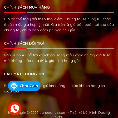
CHÍNH SÁCH MUA HÀNG
Giá có thể thay đổi theo thời điểm. Chúng tôi sẽ cùng KH thỏa
thuận mức giá hợp lý nhất. Giá trên là giá bán buôn tại kho của
chúng tôi, chưa bao gồm phí vận chuyển.
CHÍNH SÁCH ĐỔI TRẢ
Bán Buôn AZ hỗ trợ khách đổi sang mẫu khác nhưng giá trị lô
mới không thấp quá 80% giá trị lô hàng gốc.
BẢO MẬT THÔNG TIN
Bán Buôn AZ cam kết giữ kín thông tin của khách hàng khi
Chat Zalo
giao dịch
Bản quyền © 2020 banbuonaz.com - Thiết kế bởi
Minh Duong
WEB