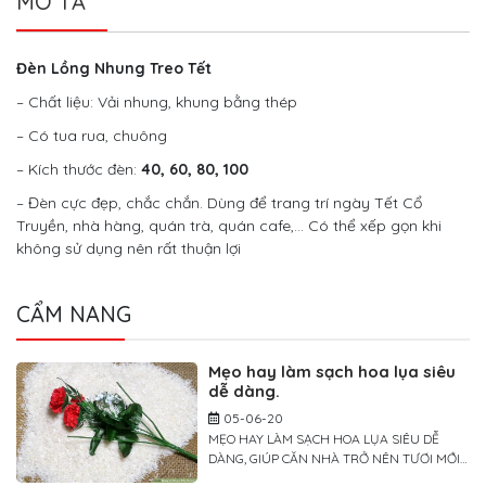
MÔ TẢ
Đèn Lồng Nhung Treo Tết
– Chất liệu: Vải nhung, khung bằng thép
– Có tua rua, chuông
– Kích thước đèn:
40, 60, 80, 100
– Đèn cực đẹp, chắc chắn. Dùng để trang trí ngày Tết Cổ
Truyền, nhà hàng, quán trà, quán cafe,… Có thể xếp gọn khi
không sử dụng nên rất thuận lợi
CẨM NANG
Mẹo hay làm sạch hoa lụa siêu
dễ dàng.
05-06-20
MẸO HAY LÀM SẠCH HOA LỤA SIÊU DỄ
DÀNG, GIÚP CĂN NHÀ TRỞ NÊN TƯƠI MỚI
TRONG TÍCH TẮC Giống như các loại đồ