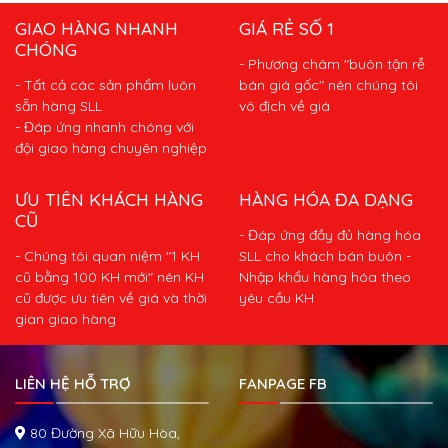
GIAO HÀNG NHANH
GIÁ RẺ SỐ 1
CHÓNG
- Phương châm "buôn tận rễ
- Tất cả các sản phẩm luôn
bán giá gốc" nên chúng tôi
sẵn hàng SLL
vô địch về giá
- Đáp ứng nhanh chóng với
đội giao hàng chuyên nghiệp
ƯU TIÊN KHÁCH HÀNG
HÀNG HÓA ĐA DẠNG
CŨ
- Đáp ứng đầy đủ hàng hóa
- Chúng tôi quan niệm "1 KH
SLL cho khách bán buôn -
cũ bằng 100 KH mới" nên KH
Nhập khẩu hàng hóa theo
cũ được ưu tiên về giá và thời
yêu cầu KH
gian giao hàng
LIÊN HỆ HỖ TRỢ
FANPAGE FB
80 Đường Xã Hữu Hòa,