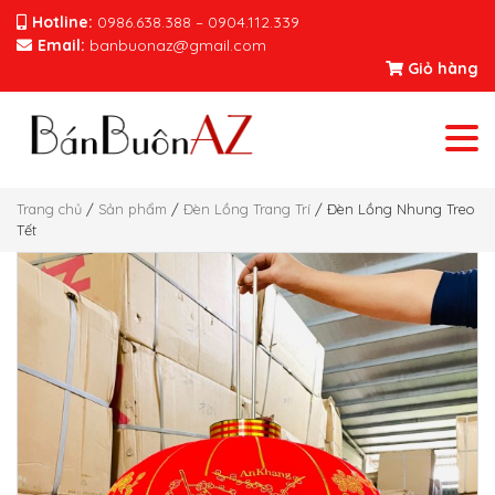
Hotline:
0986.638.388 – 0904.112.339
Email:
banbuonaz@gmail.com
Giỏ hàng
Trang chủ
/
Sản phẩm
/
Đèn Lồng Trang Trí
/ Đèn Lồng Nhung Treo
Tết