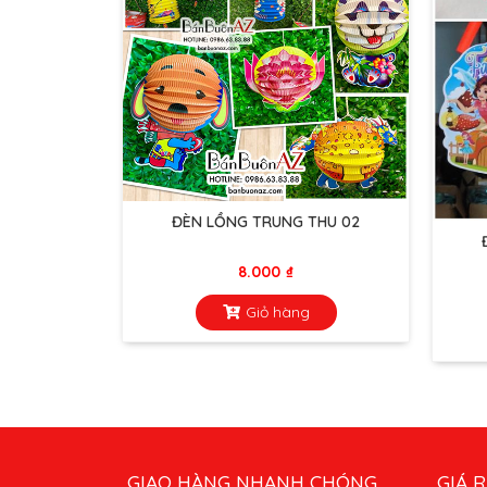
ĐÈN LỒNG TRUNG THU 02
8.000
₫
Giỏ hàng
GIAO HÀNG NHANH CHÓNG
GIÁ R