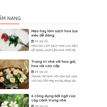
ẨM NANG
Mẹo hay làm sạch hoa lụa
siêu dễ dàng.
05-06-20
MẸO HAY LÀM SẠCH HOA LỤA SIÊU
DỄ DÀNG, GIÚP CĂN NHÀ TRỞ NÊN
TƯƠI MỚI TRONG TÍCH TẮC Giống
như các loại đồ trang trí khác, theo
Trang trí nhà với hoa giả,
thời gian, hoa lụa cũng cần được lau
hoa vải cao cấp
chùi để trông luôn sống động và tươi
mới. Để làm sạch sâu, bạn có thể
05-06-20
rửa hoa bằng nước hoặc […]
TRANG TRÍ NHÀ VỚI HOA GIẢ, HOA
VẢI CAO CẤP Hãy khuấy động sắc
màu cho không gian sống nhà bạn
bằng những cánh hoa yêu kiều.
Trang trí không gian sống nhà mình
6 công dụng bất ngờ của
với nhiều màu sắc hoa yêu kiều
cây cảnh trong nhà
không phải là điều mới mẻ. Tuy
05-06-20
nhiên chúng ta lại rất ngại mua […]