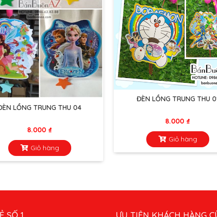
ĐÈN LỒNG TRUNG THU 0
ĐÈN LỒNG TRUNG THU 04
8.000
₫
8.000
₫
Giỏ hàng
Giỏ hàng
Ẻ SỐ 1
ƯU TIÊN KHÁCH HÀNG C