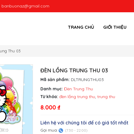
:
banbuonaz@gmail.com
TRANG CHỦ
GIỚI THIỆU
ung Thu 03
ĐÈN LỒNG TRUNG THU 03
Mã sản phẩm:
DLTRUNGTHU03
Danh mục:
Đèn Trung Thu
Từ khóa:
đèn lồng trung thu
,
trung thu
8.000
₫
Liên hệ với chúng tôi để có giá tốt nhất
Gọi mua:
(7:30 - 22:00)