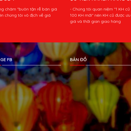
ng châm "buôn tận rễ bán giá
- Chúng tôi quan niệm "1 KH cũ
ên chúng tôi vô địch về giá
100 KH mới" nên KH cũ được ưu 
giá và thời gian giao hàng
GE FB
BẢN ĐỒ