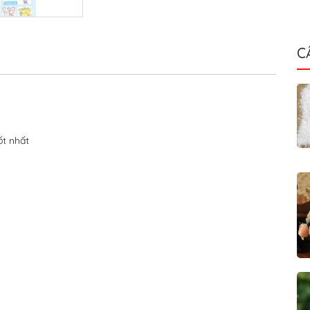
C
ốt nhất