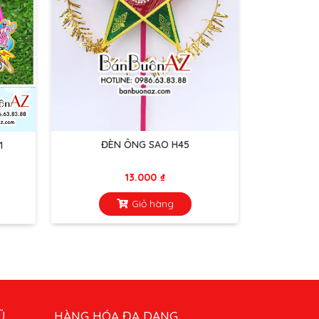
ĐÈN ÔNG SAO H45
1
13.000
₫
Giỏ hàng
Ũ
HÀNG HÓA ĐA DẠNG