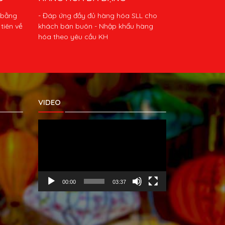
 bằng
- Đáp ứng đầy đủ hàng hóa SLL cho
tiên về
khách bán buôn - Nhập khẩu hàng
hóa theo yêu cầu KH
VIDEO
Trình
chơi
Video
00:00
03:37