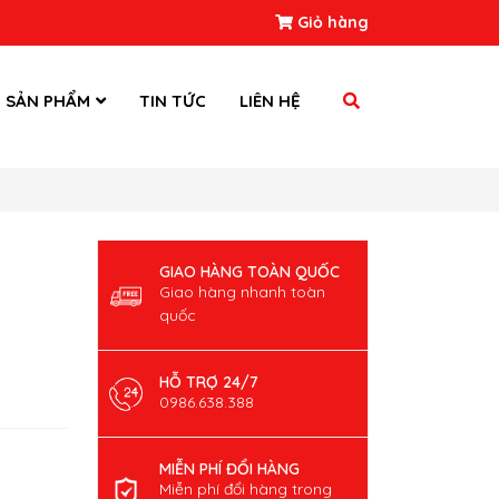
Giỏ hàng
SẢN PHẨM
TIN TỨC
LIÊN HỆ
GIAO HÀNG TOÀN QUỐC
Giao hàng nhanh toàn
quốc
HỖ TRỢ 24/7
0986.638.388
MIỄN PHÍ ĐỔI HÀNG
Miễn phí đổi hàng trong