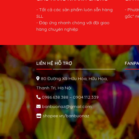
- Tất cả các sản phẩm luôn sẵn hàng
- Phươ
SLL
gốc" n
- Đáp ứng nhanh chóng với đội giao
hàng chuyên nghiệp
LIÊN HỆ HỖ TRỢ
FANPA
80 Đường Xã Hữu Hòa, Hữu Hòa,
Thanh Trì, Hà Nội
0986.638.388 – 0904.112.339
banbuonaz@gmail.com
shopee.vn/banbuonaz