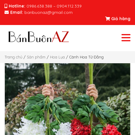
Hotline:
0986.638.388 – 0904.112.339
Email:
banbuonaz@gmail.com
Giỏ hàng
Trang chủ
/
Sản phẩm
/
Hoa Lụa
/ Cành Hoa Tử Đằng