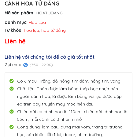
CÀNH HOA TỬ ĐẰNG
Mã sản phẩm:
HOATUDANG
Danh mục:
Hoa Lụa
Từ khóa:
hoa lụa
,
hoa tử đằng
Liên hệ
Liên hệ với chúng tôi để có giá tốt nhất
Gọi mua:
(7:30 - 22:00)
Có 6 màu: Trắng, đỏ, hồng, tím đậm, hồng tím, vàng
Chất liệu: Thân được làm bằng thép bọc nhựa bên
ngoài, cánh hoa, lá được làm bằng vải lụa được dập
ép trên dây truyền máy móc hiện đại.
Chiều dài cả cành hoa là 110cm, chiều dài cành hoa là
55cm, mỗi cành có 3 nhánh nhỏ.
Công dụng: làm cây, dựng mái vòm, trang trí trường
học, sân khấu, lỗi đi lại, decor, phim trường,….