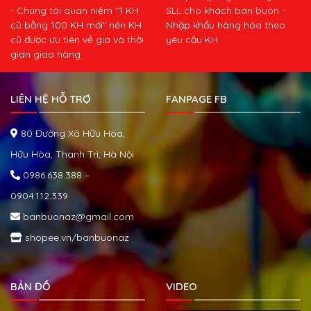
- Chúng tôi quan niệm "1 KH
SLL cho khách bán buôn -
cũ bằng 100 KH mới" nên KH
Nhập khẩu hàng hóa theo
cũ được ưu tiên về giá và thời
yêu cầu KH
gian giao hàng
LIÊN HỆ HỖ TRỢ
FANPAGE FB
80 Đường Xã Hữu Hòa,
Hữu Hòa, Thanh Trì, Hà Nội
0986.638.388 –
0904.112.339
banbuonaz@gmail.com
shopee.vn/banbuonaz
BẢN ĐỒ
VIDEO