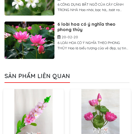
6 CÔNG DỤNG BẤT NGỜ CỦA CÂY CẢNH
TRONG NHÀ Hoa nhài, bạc hà,…toát ra
hương an thần giúp cho con người thoải
mái. Trồng hoa và cây cảnh trong nhà
6 loài hoa có ý nghĩa theo
không chỉ giúp bản thân tu tâm dưỡng tính,
phong thủy
mà còn có thể cải thiện môi trường trong
nhà và nâng cao vận thế của gia […]
20-02-20
6 LOÀI HOA CÓ Ý NGHĨA THEO PHONG
THỦY Hoa là biểu tượng của vẻ đẹp, sự tinh
tế và còn chứa nguồn năng lượng hưng
thịnh, may mắn. Từ lâu, thuật phong thủy
đã sử dụng các loài hoa với ý nghĩa bổ trợ
nguồn khí tốt cho ngôi nhà và gia chủ. Khi
SẢN PHẨM LIÊN QUAN
[…]