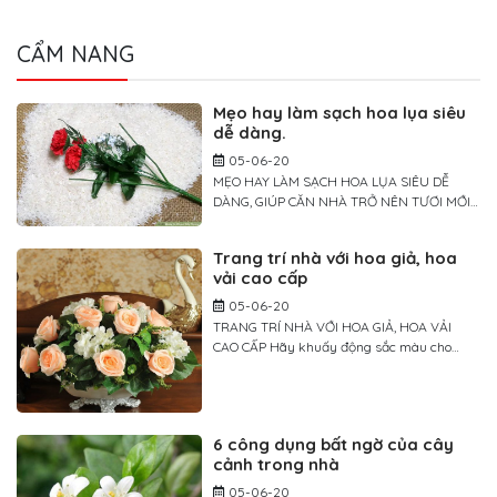
CẨM NANG
Mẹo hay làm sạch hoa lụa siêu
dễ dàng.
05-06-20
MẸO HAY LÀM SẠCH HOA LỤA SIÊU DỄ
DÀNG, GIÚP CĂN NHÀ TRỞ NÊN TƯƠI MỚI
TRONG TÍCH TẮC Giống như các loại đồ
trang trí khác, theo thời gian, hoa lụa cũng
Trang trí nhà với hoa giả, hoa
cần được lau chùi để trông luôn sống động
vải cao cấp
và tươi mới. Để làm sạch sâu, bạn có thể
rửa hoa bằng nước hoặc […]
05-06-20
TRANG TRÍ NHÀ VỚI HOA GIẢ, HOA VẢI
CAO CẤP Hãy khuấy động sắc màu cho
không gian sống nhà bạn bằng những cánh
hoa yêu kiều. Trang trí không gian sống nhà
mình với nhiều màu sắc hoa yêu kiều
không phải là điều mới mẻ. Tuy nhiên
6 công dụng bất ngờ của cây
chúng ta lại rất ngại mua […]
cảnh trong nhà
05-06-20