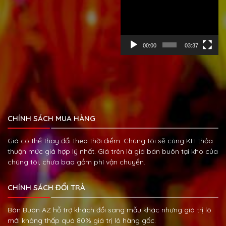
Trình
chơi
Video
00:00
03:37
CHÍNH SÁCH MUA HÀNG
Giá có thể thay đổi theo thời điểm. Chúng tôi sẽ cùng KH thỏa
thuận mức giá hợp lý nhất. Giá trên là giá bán buôn tại kho của
chúng tôi, chưa bao gồm phí vận chuyển.
CHÍNH SÁCH ĐỔI TRẢ
Bán Buôn AZ hỗ trợ khách đổi sang mẫu khác nhưng giá trị lô
mới không thấp quá 80% giá trị lô hàng gốc.