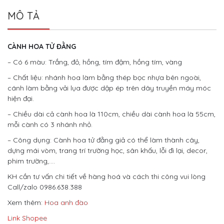
MÔ TẢ
CÀNH HOA TỬ ĐẰNG
– Có 6 màu: Trắng, đỏ, hồng, tím đậm, hồng tím, vàng
– Chất liệu: nhánh hoa làm bằng thép bọc nhựa bên ngoài,
cánh làm bằng vải lụa được dập ép trên dây truyền máy móc
hiện đại.
– Chiều dài cả cành hoa là 110cm, chiều dài cành hoa là 55cm,
mỗi cành có 3 nhánh nhỏ.
– Công dụng: Cành hoa tử đằng giả có thể làm thành cây,
dựng mái vòm, trang trí trường học, sân khấu, lỗi đi lại, decor,
phim trường,….
KH cần tư vấn chi tiết về hàng hoá và cách thi công vui lòng
Call/zalo 0986.638.388
Xem thêm:
Hoa anh đào
Link Shopee