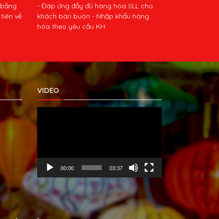
 bằng
- Đáp ứng đầy đủ hàng hóa SLL cho
tiên về
khách bán buôn - Nhập khẩu hàng
hóa theo yêu cầu KH
VIDEO
Trình
chơi
Video
00:00
03:37