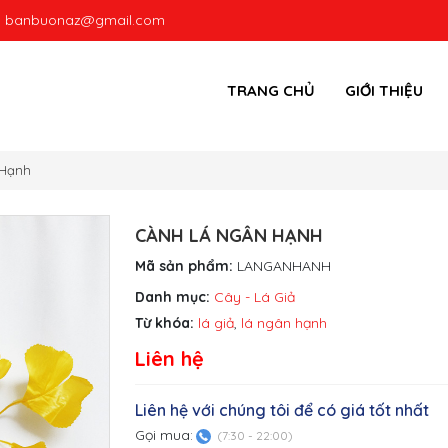
:
banbuonaz@gmail.com
TRANG CHỦ
GIỚI THIỆU
 Hạnh
CÀNH LÁ NGÂN HẠNH
Mã sản phẩm:
LANGANHANH
Danh mục:
Cây - Lá Giả
Từ khóa:
lá giả
,
lá ngân hạnh
Liên hệ
Liên hệ với chúng tôi để có giá tốt nhất
Gọi mua:
(7:30 - 22:00)