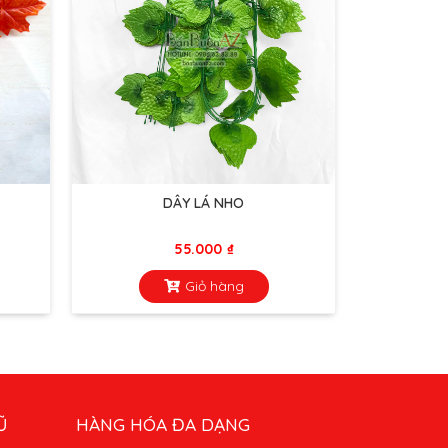
DÂY LÁ NHO
55.000
₫
Giỏ hàng
Ũ
HÀNG HÓA ĐA DẠNG