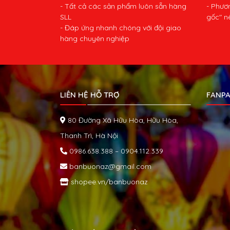
- Tất cả các sản phẩm luôn sẵn hàng
- Phươ
SLL
gốc" n
- Đáp ứng nhanh chóng với đội giao
hàng chuyên nghiệp
LIÊN HỆ HỖ TRỢ
FANPA
80 Đường Xã Hữu Hòa, Hữu Hòa,
Thanh Trì, Hà Nội
0986.638.388 – 0904.112.339
banbuonaz@gmail.com
shopee.vn/banbuonaz