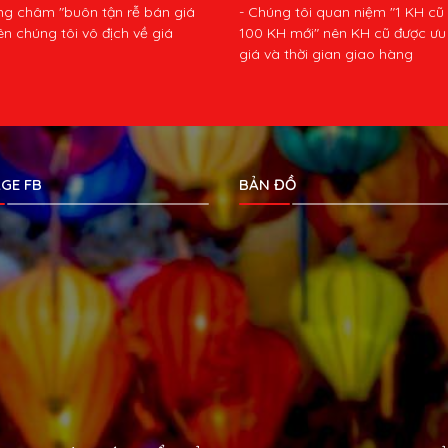
ng châm "buôn tận rễ bán giá
- Chúng tôi quan niệm "1 KH cũ
ên chúng tôi vô địch về giá
100 KH mới" nên KH cũ được ưu 
giá và thời gian giao hàng
GE FB
BẢN ĐỒ