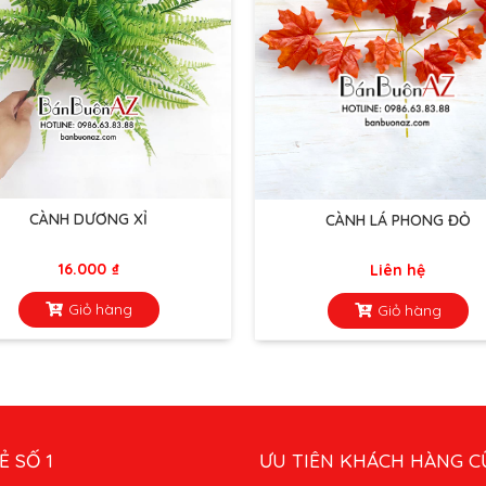
CÀNH DƯƠNG XỈ
CÀNH LÁ PHONG ĐỎ
16.000
₫
Liên hệ
Giỏ hàng
Giỏ hàng
Ẻ SỐ 1
ƯU TIÊN KHÁCH HÀNG C