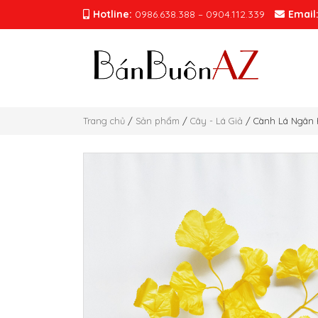
Hotline:
0986.638.388 – 0904.112.339
Email
Trang chủ
/
Sản phẩm
/
Cây - Lá Giả
/ Cành Lá Ngân