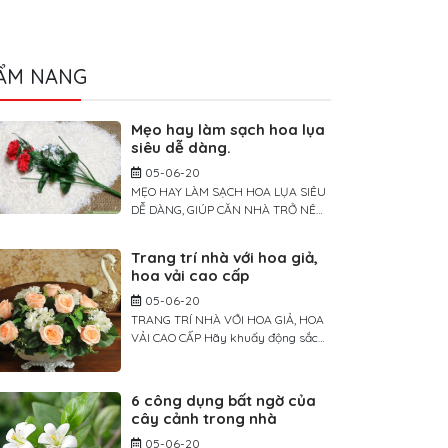
ẨM NANG
Mẹo hay làm sạch hoa lụa
siêu dễ dàng.
05-06-20
MẸO HAY LÀM SẠCH HOA LỤA SIÊU
DỄ DÀNG, GIÚP CĂN NHÀ TRỞ NÊN
TƯƠI MỚI TRONG TÍCH TẮC Giống
như các loại đồ trang trí khác, theo
Trang trí nhà với hoa giả,
thời gian, hoa lụa cũng cần được lau
hoa vải cao cấp
chùi để trông luôn sống động và tươi
mới. Để làm sạch sâu, bạn có thể
05-06-20
rửa hoa bằng nước hoặc […]
TRANG TRÍ NHÀ VỚI HOA GIẢ, HOA
VẢI CAO CẤP Hãy khuấy động sắc
màu cho không gian sống nhà bạn
bằng những cánh hoa yêu kiều.
Trang trí không gian sống nhà mình
6 công dụng bất ngờ của
với nhiều màu sắc hoa yêu kiều
cây cảnh trong nhà
không phải là điều mới mẻ. Tuy
05-06-20
nhiên chúng ta lại rất ngại mua […]