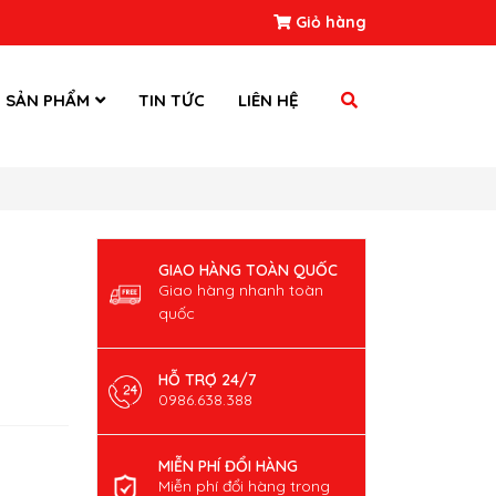
Giỏ hàng
SẢN PHẨM
TIN TỨC
LIÊN HỆ
GIAO HÀNG TOÀN QUỐC
Giao hàng nhanh toàn
quốc
HỖ TRỢ 24/7
0986.638.388
MIỄN PHÍ ĐỔI HÀNG
Miễn phí đổi hàng trong