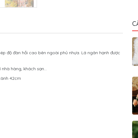
C
thép độ đàn hồi cao bên ngoài phủ nhựa. Lá ngân hạnh được
rí nhà hàng, khách sạn…
 cành 42cm