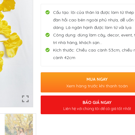
Cấu tạo: lõi của thân lá được làm từ thép
đàn hồi cao bên ngoài phủ nhựa, dễ uốn
dáng. Lá ngân hạnh được làm từ vải lụa.
Công dụng: dùng làm cây, decor, event, 
trí nhà hàng, khách sạn…
Kích thước: Chiều cao cành 53cm, chiều
cành 42cm
MUA NGAY
Xem hàng trước khi thanh toán
BÁO GIÁ NGAY
Liên hệ với chúng tôi để có giá tốt nhất