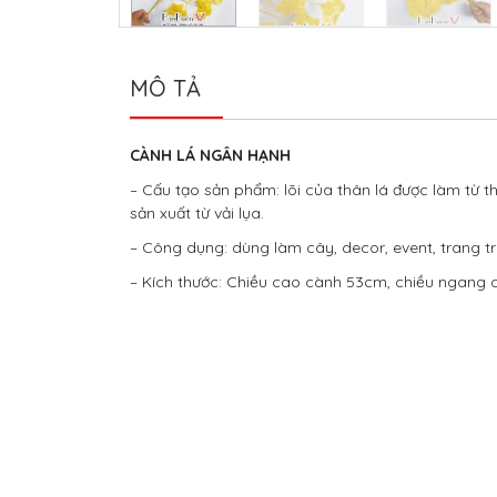
MÔ TẢ
CÀNH LÁ NGÂN HẠNH
– Cấu tạo sản phẩm: lõi của thân lá được làm từ 
sản xuất từ vải lụa.
– Công dụng: dùng làm cây, decor, event, trang t
– Kích thước: Chiều cao cành 53cm, chiều ngang