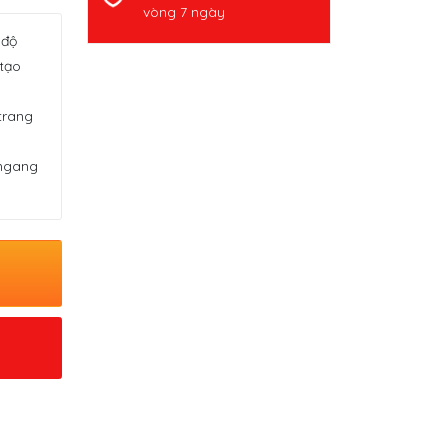
vòng 7 ngày
 độ
 tạo
trang
 ngang