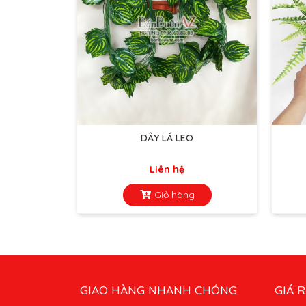
DÂY LÁ LEO
Liên hệ
Giỏ hàng
GIAO HÀNG NHANH CHÓNG
GIÁ R