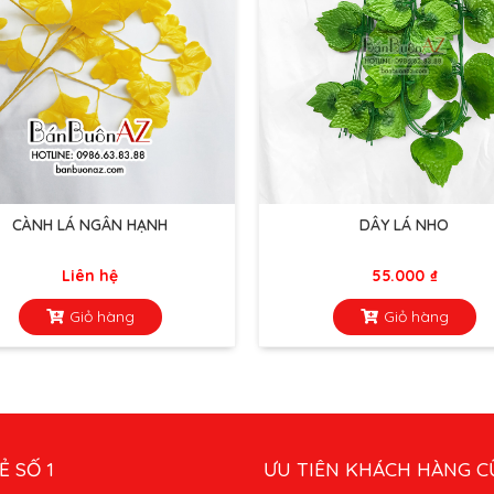
CÀNH LÁ NGÂN HẠNH
DÂY LÁ NHO
Liên hệ
55.000
₫
Giỏ hàng
Giỏ hàng
Ẻ SỐ 1
ƯU TIÊN KHÁCH HÀNG C