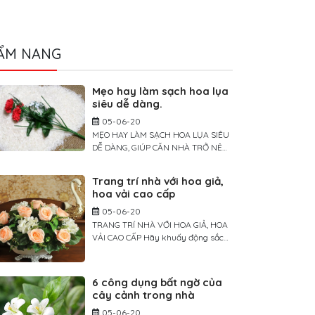
ẨM NANG
Mẹo hay làm sạch hoa lụa
siêu dễ dàng.
05-06-20
MẸO HAY LÀM SẠCH HOA LỤA SIÊU
DỄ DÀNG, GIÚP CĂN NHÀ TRỞ NÊN
TƯƠI MỚI TRONG TÍCH TẮC Giống
như các loại đồ trang trí khác, theo
Trang trí nhà với hoa giả,
thời gian, hoa lụa cũng cần được lau
hoa vải cao cấp
chùi để trông luôn sống động và tươi
mới. Để làm sạch sâu, bạn có thể
05-06-20
rửa hoa bằng nước hoặc […]
TRANG TRÍ NHÀ VỚI HOA GIẢ, HOA
VẢI CAO CẤP Hãy khuấy động sắc
màu cho không gian sống nhà bạn
bằng những cánh hoa yêu kiều.
Trang trí không gian sống nhà mình
6 công dụng bất ngờ của
với nhiều màu sắc hoa yêu kiều
cây cảnh trong nhà
không phải là điều mới mẻ. Tuy
05-06-20
nhiên chúng ta lại rất ngại mua […]