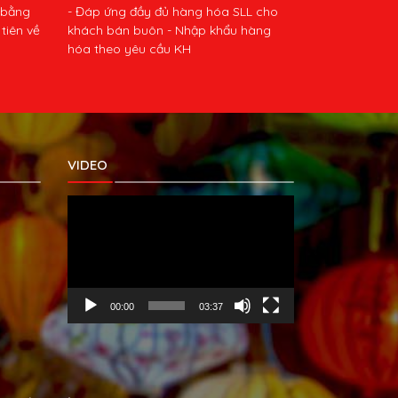
 bằng
- Đáp ứng đầy đủ hàng hóa SLL cho
tiên về
khách bán buôn - Nhập khẩu hàng
hóa theo yêu cầu KH
VIDEO
Trình
chơi
Video
00:00
03:37