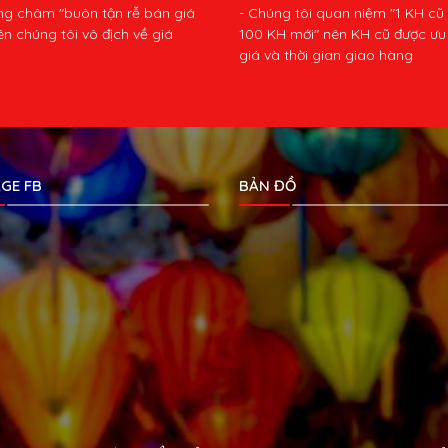
ng châm "buôn tận rễ bán giá
- Chúng tôi quan niệm "1 KH cũ
ên chúng tôi vô địch về giá
100 KH mới" nên KH cũ được ưu 
giá và thời gian giao hàng
GE FB
BẢN ĐỒ