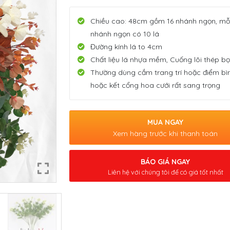
Chiều cao: 48cm gồm 16 nhánh ngọn, mỗ
nhánh ngọn có 10 lá
Đường kính lá to 4cm
Chất liệu lá nhựa mềm, Cuống lõi thép b
Thường dùng cắm trang trí hoặc điểm bì
hoặc kết cổng hoa cưới rất sang trọng
MUA NGAY
Xem hàng trước khi thanh toán
BÁO GIÁ NGAY
Liên hệ với chúng tôi để có giá tốt nhất