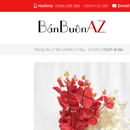
Hotline:
0986.638.388 – 0904.112.339
Email
Trang chủ
/
Sản phẩm
/
Cây - Lá Giả
/ Cành lá táo