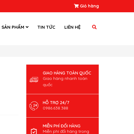
Giỏ hàng
SẢN PHẨM
TIN TỨC
LIÊN HỆ
GIAO HÀNG TOÀN QUỐC
Giao hàng nhanh toàn
quốc
HỖ TRỢ 24/7
0986.638.388
MIỄN PHÍ ĐỔI HÀNG
Miễn phí đổi hàng trong