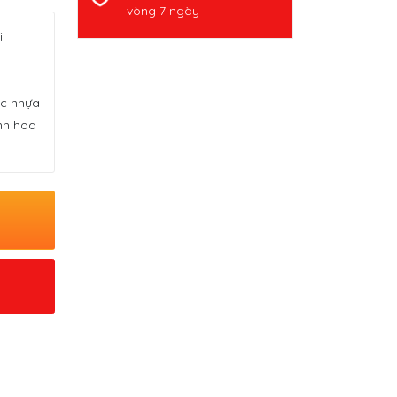
vòng 7 ngày
i
ọc nhựa
nh hoa