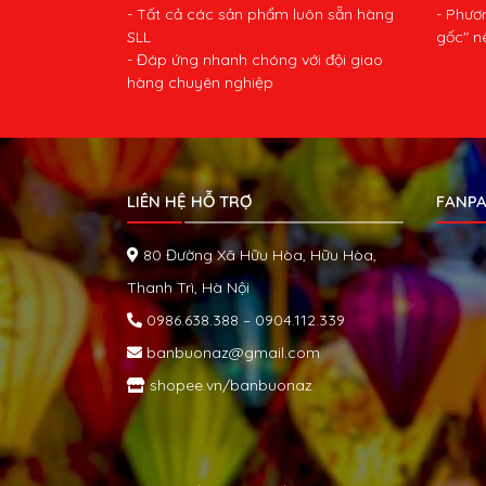
- Tất cả các sản phẩm luôn sẵn hàng
- Phươ
SLL
gốc" n
- Đáp ứng nhanh chóng với đội giao
hàng chuyên nghiệp
LIÊN HỆ HỖ TRỢ
FANPA
80 Đường Xã Hữu Hòa, Hữu Hòa,
Thanh Trì, Hà Nội
0986.638.388 – 0904.112.339
banbuonaz@gmail.com
shopee.vn/banbuonaz