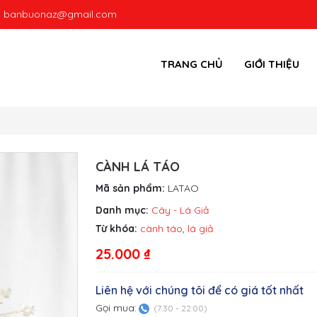
:
banbuonaz@gmail.com
TRANG CHỦ
GIỚI THIỆU
CÀNH LÁ TÁO
Mã sản phẩm:
LATAO
Danh mục:
Cây - Lá Giả
Từ khóa:
cành táo
,
lá giả
25.000
₫
Liên hệ với chúng tôi để có giá tốt nhất
Gọi mua:
(7:30 - 22:00)